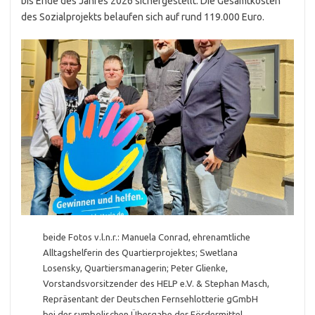
bis Ende des Jahres 2026 sichergestellt. Die Gesamtkosten
des Sozialprojekts belaufen sich auf rund 119.000 Euro.
beide Fotos v.l.n.r.: Manuela Conrad, ehrenamtliche
Alltagshelferin des Quartierprojektes; Swetlana
Losensky, Quartiersmanagerin; Peter Glienke,
Vorstandsvorsitzender des HELP e.V. & Stephan Masch,
Repräsentant der Deutschen Fernsehlotterie gGmbH
bei der symbolischen Übergabe der Fördermittel