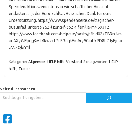
einmal einfach nur banal… Wir möchten die Familie mit dieser
Spendenaktion wenigstens in wirtschaftlicher Hinsicht
entlasten… jeder Euro zählt… Herzlichen Dank für eure
Unterstützung. https://www.spendenseite.de/tragischer-
busunfall-unterst-252-tzung-f-252-r-familie-m/-69312
https://www.facebook.com/helpaue/posts/pfbid02kTBRrxNm
ucAXyWEpqgKML4kwzcL7d33cqkEmAry9GmUkPD8b7JyEjmo
zVckQbiY1l
Kategorie:
Allgemein
HELP hilft
Vorstand
Schlagwörter:
HELP
hilft
,
Trauer
Seite durchsuchen