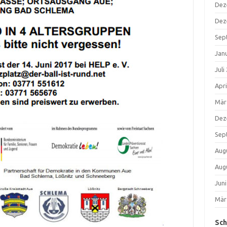
Dez
Dez
Sep
Jan
Juli
Apri
Mär
Dez
Sep
Aug
Aug
Jun
Mär
Sch