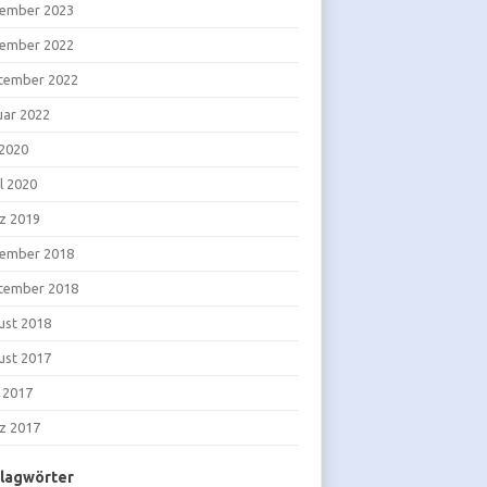
ember 2023
ember 2022
tember 2022
uar 2022
 2020
l 2020
z 2019
ember 2018
tember 2018
ust 2018
ust 2017
i 2017
z 2017
lagwörter