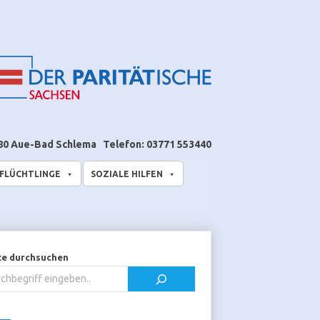
80 Aue-Bad Schlema
Telefon: 03771 553440
 FLÜCHTLINGE
SOZIALE HILFEN
te durchsuchen