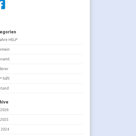
egorien
Jahre HELP
gemein
enamt
derer
 hilft
stand
hive
 2026
 2025
i 2024