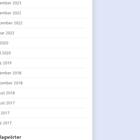
ember 2023
ember 2022
tember 2022
uar 2022
 2020
l 2020
z 2019
ember 2018
tember 2018
ust 2018
ust 2017
i 2017
z 2017
lagwörter