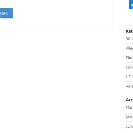
Kat
30 
All
Ehr
För
HELP
Vor
Arc
Mai
Mai
Jun